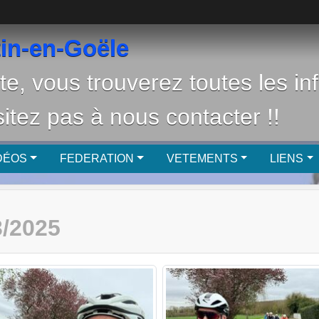
in-en-Goële
te, vous trouverez toutes les in
sitez pas à nous contacter !!
DÉOS
FEDERATION
VETEMENTS
LIENS
/2025