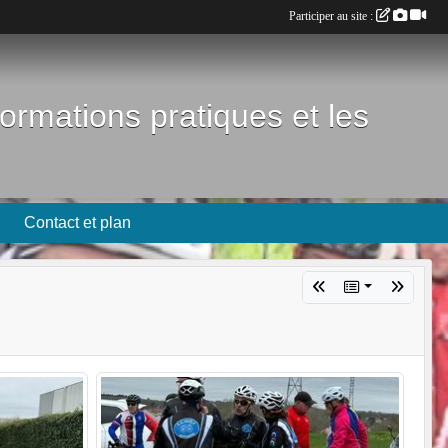
Participer au site :
formations pratiques et les
Contact et plan